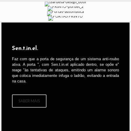
PORTAS
DESCUBRA
DE
PORTAS
PORTAS
DESIGN
DESCUBRA
AUTOMÁTICAS
PANTO
ITALIANO
PORTAS
PRINTO
Sen.t.in.el.
Faz com que a porta de segurança de um sistema anti-roubo
ativa. A porta ", com Sen.t.in.el aplicado dentro, se opõe e"
reage "às tentativas de ataques, emitindo um alarme sonoro
que coloca imediatamente infuga o ladrão, evitando a entrada
na casa.
SABER MAIS