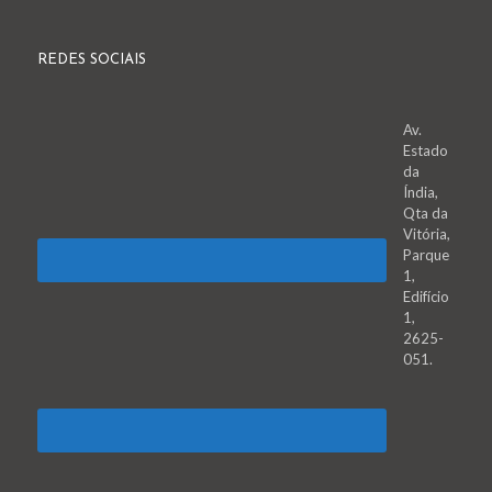
REDES SOCIAIS
Av.
Estado
da
Índia,
Qta da
Vitória,
Parque
1,
Edifício
1,
2625-
051.